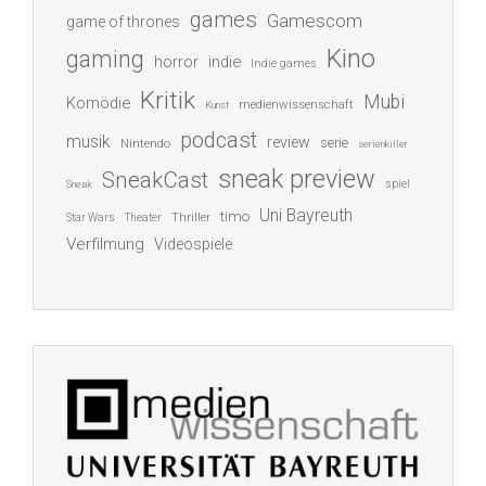
games
Gamescom
game of thrones
Kino
gaming
indie
horror
Indie games
Kritik
Mubi
Komödie
medienwissenschaft
Kunst
podcast
musik
review
serie
Nintendo
serienkiller
sneak preview
SneakCast
spiel
Sneak
Uni Bayreuth
timo
Thriller
Star Wars
Theater
Verfilmung
Videospiele