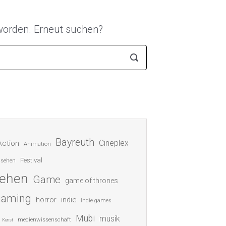
 worden. Erneut suchen?
Bayreuth
Cineplex
Action
Animation
Festival
nsehen
sehen
Game
game of thrones
gaming
indie
horror
Indie games
Mubi
musik
medienwissenschaft
Kunst