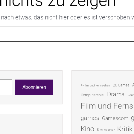
 nichts zu zeigen
e nach etwas, das nicht hier oder es ist verschoben
26 Games
#Film und Fernsehen
Abonnieren
Drama
Computerspiel
Fer
Film und Fern
games
Gamescom
Kino
Kritik
Komödie