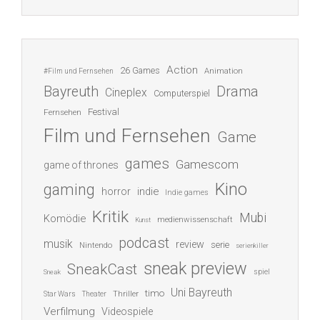
Action
26 Games
Animation
#Film und Fernsehen
Bayreuth
Drama
Cineplex
Computerspiel
Festival
Fernsehen
Film und Fernsehen
Game
games
Gamescom
game of thrones
Kino
gaming
indie
horror
Indie games
Kritik
Mubi
Komödie
medienwissenschaft
Kunst
podcast
musik
review
serie
Nintendo
serienkiller
sneak preview
SneakCast
spiel
Sneak
Uni Bayreuth
timo
Thriller
Star Wars
Theater
Verfilmung
Videospiele