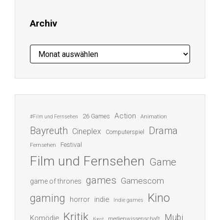
Archiv
Archiv
Action
26 Games
Animation
#Film und Fernsehen
Bayreuth
Drama
Cineplex
Computerspiel
Festival
Fernsehen
Film und Fernsehen
Game
games
Gamescom
game of thrones
Kino
gaming
indie
horror
Indie games
Kritik
Mubi
Komödie
medienwissenschaft
Kunst