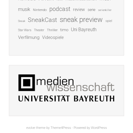
podcast
musik
review
serie
Nintendo
serienkiller
sneak preview
SneakCast
spiel
Sneak
Uni Bayreuth
timo
Thriller
Star Wars
Theater
Verfilmung
Videospiele
evolve
theme by Theme4Press - Powered by
WordPress