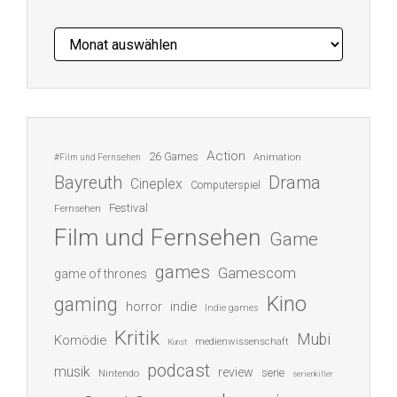
Archiv
Action
26 Games
Animation
#Film und Fernsehen
Bayreuth
Drama
Cineplex
Computerspiel
Festival
Fernsehen
Film und Fernsehen
Game
games
Gamescom
game of thrones
Kino
gaming
indie
horror
Indie games
Kritik
Mubi
Komödie
medienwissenschaft
Kunst
podcast
musik
review
serie
Nintendo
serienkiller