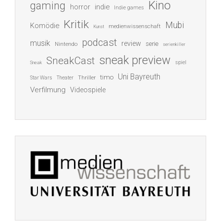
Kino
gaming
indie
horror
Indie games
Kritik
Mubi
Komödie
medienwissenschaft
Kunst
podcast
musik
review
serie
Nintendo
serienkiller
sneak preview
SneakCast
spiel
Sneak
Uni Bayreuth
timo
Thriller
Star Wars
Theater
Verfilmung
Videospiele