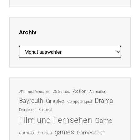
Mail-
Adresse
ein ...
Archiv
Archiv
Action
26 Games
Animation
#Film und Fernsehen
Bayreuth
Drama
Cineplex
Computerspiel
Festival
Fernsehen
Film und Fernsehen
Game
games
Gamescom
game of thrones