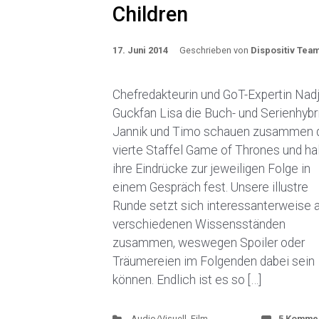
Children
17. Juni 2014
Geschrieben von
Dispositiv Tea
Chefredakteurin und GoT-Expertin Nadj
Guckfan Lisa die Buch- und Serienhybr
Jannik und Timo schauen zusammen 
vierte Staffel Game of Thrones und ha
ihre Eindrücke zur jeweiligen Folge in
einem Gespräch fest. Unsere illustre
Runde setzt sich interessanterweise 
verschiedenen Wissensständen
zusammen, weswegen Spoiler oder
Träumereien im Folgenden dabei sein
können. Endlich ist es so […]
Audio/Visuell
,
Film
5 Komme