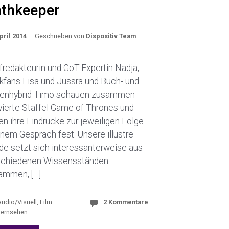
thkeeper
pril 2014
Geschrieben von
Dispositiv Team
redakteurin und GoT-Expertin Nadja,
kfans Lisa und Jussra und Buch- und
ienhybrid Timo schauen zusammen
vierte Staffel Game of Thrones und
en ihre Eindrücke zur jeweiligen Folge
inem Gespräch fest. Unsere illustre
de setzt sich interessanterweise aus
schiedenen Wissensständen
ammen, […]
Audio/Visuell
,
Film
2 Kommentare
Fernsehen