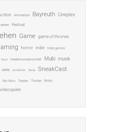
Bayreuth
Cineplex
Action
Animation
Festival
nsehen
sehen
Game
game of thrones
gaming
indie
horror
Indie games
Mubi
musik
medienwissenschaft
Kunst
SneakCast
serie
serienkiller
Sneak
timo
Thriller
Star Wars
Theater
Videospiele