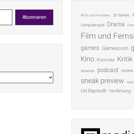
26 Games
#Film und Fernsehen
Abonnieren
Drama
Computerspiel
Fer
Film und Fern
games
Gamescom
Kino
Kritik
Komödie
podcast
review
Nintendo
sneak preview
spiel
Uni Bayreuth
Verfilmung