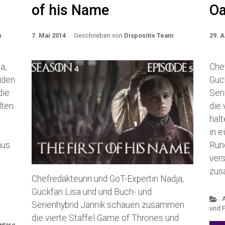
of his Name
Oa
m
7. Mai 2014
Geschrieben von
Dispositiv Team
29. A
a,
Chef
iden
Guc
die
Ser
lten
die 
halt
in e
aus
Run
ver
zus
Chefredakteurin und GoT-Expertin Nadja,
Guckfan Lisa und und Buch- und
Serienhybrid Jannik schauen zusammen
und 
die vierte Staffel Game of Thrones und
ntare