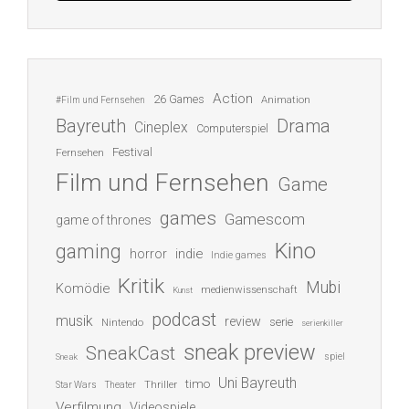
Action
26 Games
Animation
#Film und Fernsehen
Bayreuth
Drama
Cineplex
Computerspiel
Festival
Fernsehen
Film und Fernsehen
Game
games
Gamescom
game of thrones
Kino
gaming
indie
horror
Indie games
Kritik
Mubi
Komödie
medienwissenschaft
Kunst
podcast
musik
review
serie
Nintendo
serienkiller
sneak preview
SneakCast
spiel
Sneak
Uni Bayreuth
timo
Thriller
Star Wars
Theater
Verfilmung
Videospiele