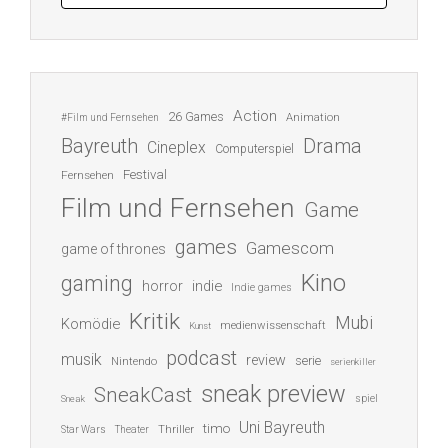
Action
26 Games
Animation
#Film und Fernsehen
Bayreuth
Drama
Cineplex
Computerspiel
Festival
Fernsehen
Film und Fernsehen
Game
games
Gamescom
game of thrones
Kino
gaming
indie
horror
Indie games
Kritik
Mubi
Komödie
medienwissenschaft
Kunst
podcast
musik
review
serie
Nintendo
serienkiller
sneak preview
SneakCast
spiel
Sneak
Uni Bayreuth
timo
Thriller
Star Wars
Theater