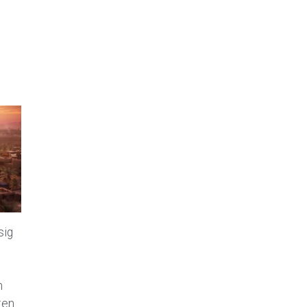
sig
m
ten