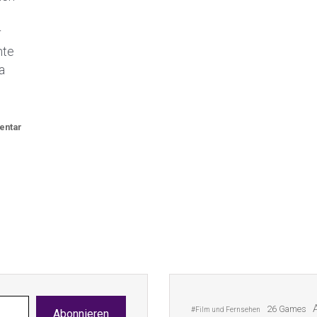
r
hte
a
entar
26 Games
#Film und Fernsehen
Abonnieren