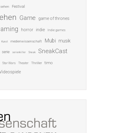
Festival
nsehen
sehen
Game
game of thrones
gaming
indie
horror
Indie games
Mubi
musik
medienwissenschaft
Kunst
SneakCast
serie
serienkiller
Sneak
timo
Thriller
Star Wars
Theater
Videospiele