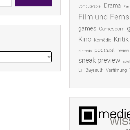
Drama
Computerspiel
Fer
Film und Fern
games
Gamescom
Kino
Kritik
Komödie
podcast
review
Nintendo
sneak preview
spiel
Uni Bayreuth
Verfilmung