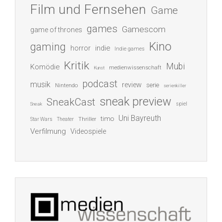
Film und Fernsehen
Game
games
Gamescom
game of thrones
Kino
gaming
indie
horror
Indie games
Kritik
Mubi
Komödie
medienwissenschaft
Kunst
podcast
musik
review
serie
Nintendo
serienkiller
sneak preview
SneakCast
spiel
Sneak
Uni Bayreuth
timo
Thriller
Star Wars
Theater
Verfilmung
Videospiele